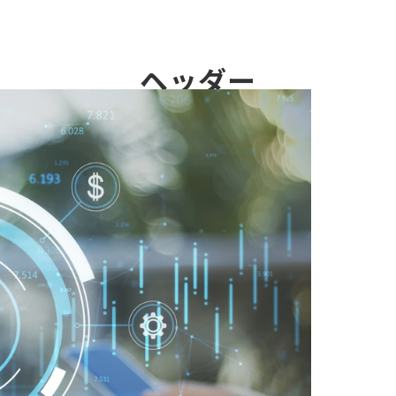
ヘッダー
入ります。
入ります。
ショルダーコピーが入り