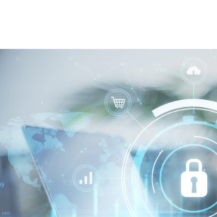
キャッチコピーが
キャッチコピーが
ショルダーコピーが入ります。
ます。