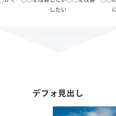
したい
テキストが入ります。テキストが入ります。テキストが入ります
入ります。テキストが入ります。テキストが入ります。テキスト
デフォ見出し