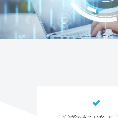
詳しい資料はこ
○○ができていない○