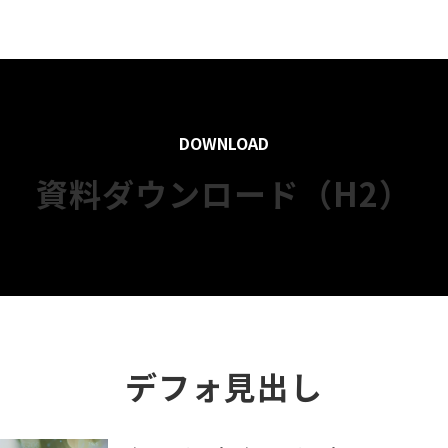
DOWNLOAD
資料ダウンロード（H2）
デフォ見出し