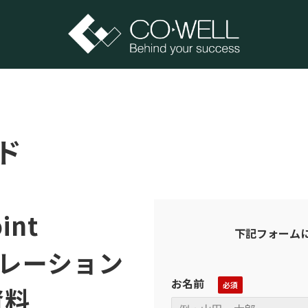
ド
int
下記フォーム
グレーション
お名前
資料