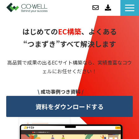
コウェルについて
はじめての
EC構築
、よくある
ソリューション
“つまずき”すべて解決します
セミナー
事例紹介
高品質で成果の出るECサイト構築なら、実績豊富なコウ
お役立ち情報/BLOG
ェルにお任せください！
ニュース
企業情報
\
成功事例つき資料 /
資料をダウンロードする