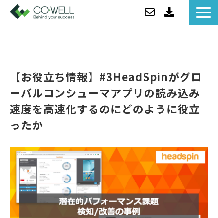
コウェルについて
ソリューション
セミナー
【お役立ち情報】#3HeadSpinがグロ
事例紹介
ーバルコンシューマアプリの読み込み
お役立ち情報/BLOG
速度を高速化するのにどのように役立
ニュース
ったか
企業情報