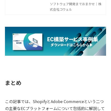
学出身のベトナム人エンジニアによ
ソフトウェア開発までおまかせ｜株
る開発体制で貴社のデジタルトラン
式会社コウェル
スフォーメーションの推進をサポー
トします。オフショア・ニアショア
開発にご興味がございましたら、私
たちにご相談ください。
まとめ
この記事では、ShopifyとAdobe Commerceという二つ
の主要なECプラットフォームについて包括的に解説して