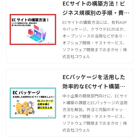
ECサイトの構築方法！ビ
ジネス規模別の手順・費用
比較や乗り換え時の注意点
ECサイトの構築方法には、有料ASP
やパッケージ、クラウドECのほか、
を解説
オープンソースの活用などがありま
す。この記事では、ビジネス規模別
オフショア開発・テストサービス、
のECサイトの構築方法や手順、費用
ソフトウェア開発までおまかせ｜株
比較や乗り換え時の注意点を解説し
式会社コウェル
ます。
ECパッケージを活用した
効率的なECサイト構築を
しよう！ECパッケージ比
中小企業の開発部門向けに、ECサイ
ト構築の課題とECパッケージの活用
較８選と選び方まとめ
方法を解説。外注と内製のギャッ
プ、リソース不足、コスト問題に対
オフショア開発・テストサービス、
する解決策を提供。
ソフトウェア開発までおまかせ｜株
式会社コウェル