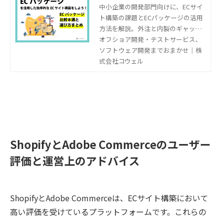
しよう！ECパッケージ比
中小企業の開発部門向けに、ECサイ
ト構築の課題とECパッケージの活用
較８選と選び方まとめ
方法を解説。外注と内製のギャッ
プ、リソース不足、コスト問題に対
オフショア開発・テストサービス、
する解決策を提供。
ソフトウェア開発までおまかせ｜株
式会社コウェル
ShopifyとAdobe Commerceのユーザー
評価と運営上のアドバイス
ShopifyとAdobe Commerceは、ECサイト構築において
高い評価を受けているプラットフォームです。これらの