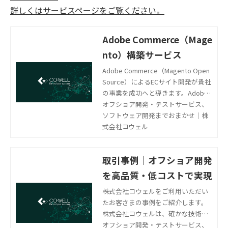
詳しくはサービスページをご覧ください。
Adobe Commerce（Mage
nto）構築サービス
Adobe Commerce（Magento Open
Source）によるECサイト開発が貴社
の事業を成功へと導きます。Adobe
Commerce（Magento Open Sourc
オフショア開発・テストサービス、
e）は、世界で最も使用されている多
ソフトウェア開発までおまかせ｜株
言語・多通貨対応のオープンソースE
式会社コウェル
Cプラットフォームです。名だたるグ
ローバル企業に採用され、EC機能の
取引事例｜オフショア開発
網羅度が高く、幅広いレンジのECビ
ジネスに対応する拡張性を備えてい
を高品質・低コストで実現
ます。
株式会社コウェルをご利用いただい
たお客さまの事例をご紹介します。
株式会社コウェルは、確かな技術を
誇る日本人エンジニアと、一流IT大
オフショア開発・テストサービス、