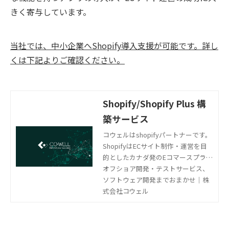
きく寄与しています。
当社では、中小企業へShopify導入支援が可能です。詳し
くは下記よりご確認ください。
Shopify/Shopify Plus 構
築サービス
コウェルはshopifyパートナーです。
ShopifyはECサイト制作・運営を目
的としたカナダ発のEコマースプラッ
トフォームです。全世界175カ国、17
オフショア開発・テストサービス、
0万以上のストアで利用されていま
ソフトウェア開発までおまかせ｜株
す。デザイン性が高くシンプルで多
式会社コウェル
機能、クラウド型（SaaS型）で提供
されているため日々バージョンアッ
プされていく、現代のニーズにマッ