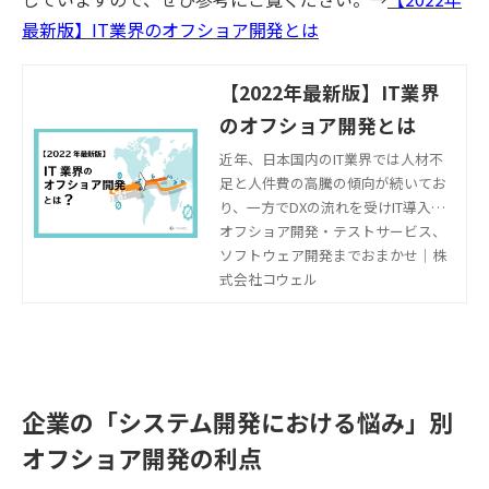
最新版】IT業界のオフショア開発とは
【2022年最新版】IT業界
のオフショア開発とは
近年、日本国内のIT業界では人材不
足と人件費の高騰の傾向が続いてお
り、一方でDXの流れを受けIT導入の
ニーズは高まっています。その結
オフショア開発・テストサービス、
果、需給ギャップが拡大し、国内だ
ソフトウェア開発までおまかせ｜株
けでIT需要を賄うことが難しくなっ
式会社コウェル
ています。 その中で、海外に開発を
アウトソーシングする「オフショア
開発」に注目する企業が増えていま
す。でも「『オフショア開発』とい
う言葉は聞いたことがあるけど、実
企業の「システム開発における悩み」別
はよくわからない……」という方も
多いのではないでしょうか。 そこで
オフショア開発の利点
本記事では、IT業界におけるオフシ