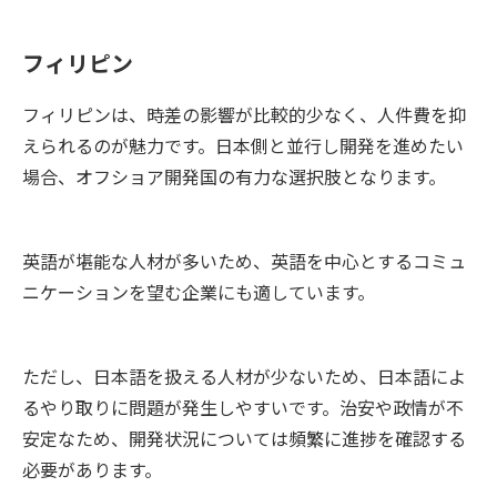
のベトナムのオフショア開発につい
て、その人気の理由をご紹介しま
フィリピン
す。また、日本最大級のオフショア
開発のためのマッチングサイト、オ
フィリピンは、時差の影響が比較的少なく、人件費を抑
フショア開発.com（運営・株式会社
Resorz）が2021年10月に発行した
えられるのが魅力です。日本側と並行し開発を進めたい
『オフショア開発白書2021年・ベト
場合、オフショア開発国の有力な選択肢となります。
ナム版』の内容に沿って、ベトナム
のオフショア開発の特徴や最新の動
向などを解説しながら、その人気の
英語が堪能な人材が多いため、英語を中心とするコミュ
秘密を深掘りしていきます。
ニケーションを望む企業にも適しています。
ただし、日本語を扱える人材が少ないため、日本語によ
るやり取りに問題が発生しやすいです。治安や政情が不
安定なため、開発状況については頻繁に進捗を確認する
必要があります。