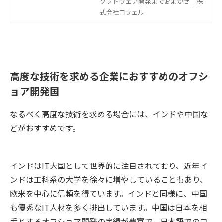
ア開発には問題点も少なからずあり
ソフトウェア開発までおまかせ｜株
ます。そこで当記事では、オフショ
式会社コウェル
ア開発の課題と取り組むべき問題点
や解決策を解説します。
高度な技術を求める企業におすすめのオフシ
ョア開発国
なるべく高度な技術を求める場合には、インドや中国な
どがおすすめです。
インドはIT大国として世界的に注目されており、近年イ
ンドは工科系の大学を徐々に増やしていることもあり、
欧米を中心に信頼を得ています。インドと同様に、中国
も優秀なIT人材を多く排出しています。中国は日本を相
手とするオフショア開発の実績が豊富で、日本語でのコ