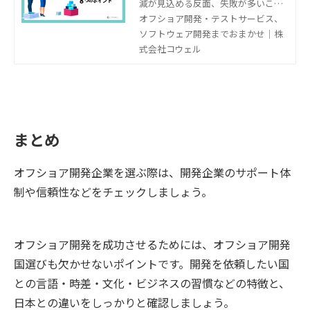
減が見込める反面、失敗が多いこと
でも知られています。初めてオフシ
オフショア開発・テストサービス、
ョア開発を取り入れようと考えてい
ソフトウェア開発までおまかせ｜株
る企業ほど、思った通りの結果を得
式会社コウェル
るのが難しいのです。オフショア開
発を取り入れたものの、失敗した事
例をいくつかご紹介します。そこか
ら学ぶ解決策や成功の秘訣、攻略方
法についても解説します。
まとめ
オフショア開発企業を選ぶ際は、開発企業のサポート体
制や信頼性などをチェックしましょう。
オフショア開発を成功させるためには、オフショア開発
国選びも欠かせないポイントです。開発を依頼したい国
との言語・時差・文化・ビジネスの習慣などの特徴と、
日本との違いをしっかりと確認しましょう。