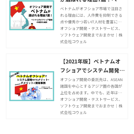
ナムのオフショア開発の現
ベトナムがオフショア市場で注目さ
れる理由には、人件費を抑制できる
状も解説
点や優秀かつ若いIT人材を豊富に抱
えている点などが挙げられます。こ
オフショア開発・テストサービス、
の記事では、オフショア開発でベト
ソフトウェア開発までおまかせ｜株
ナムが選ばれる理由や、ベトナムで
式会社コウェル
オフショア開発企業を選ぶポイント
を解説します。
【2021年版】ベトナムオ
フショアでシステム開発を
するメリット・デメリット
オフショア開発の委託先は、ASEAN
諸国を中心とするアジア圏の各国が
と開発事例
上位を占めます。中でも、近年はベ
トナムが大きな人気を集めており、
オフショア開発・テストサービス、
一極集中ともいうべき状況にありま
ソフトウェア開発までおまかせ｜株
す。 なぜベトナムが、システムやア
式会社コウェル
プリ開発でオフショア開発を検討す
る日本企業から選ばれているのでし
ょうか？ 本記事では、注目度No.1