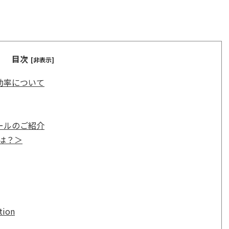
目次
[非表示]
効率について
ntツールのご紹介
は？＞
ion