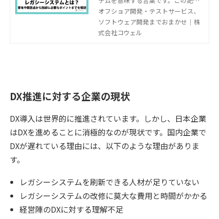
テムを意味する言葉です。この記事
では、レガシーシステムの意味や問
オフショア開発・テストサービス、
題点、脱却に必要なポイントを解説
ソフトウェア開発までおまかせ｜株
します。
式会社コウェル
DX推進に対する企業の現状
DX導入は世界的に推進されています。しかし、日本企業
はDXを進めることに消極的なのが現状です。国内企業で
DXが遅れている理由には、以下のような理由がありま
す。
レガシーシステムを刷新できる人材が足りていない
レガシーシステムの改修に莫大な費用と時間がかかる
経営陣のDXに対する理解不足