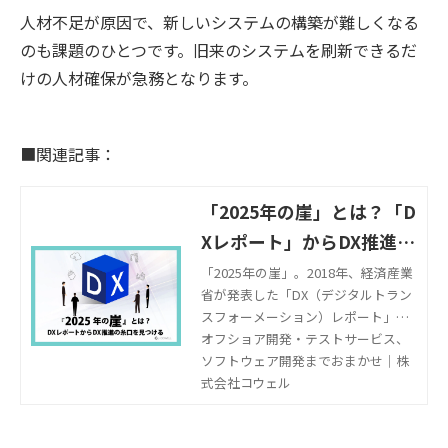
人材不足が原因で、新しいシステムの構築が難しくなる
のも課題のひとつです。旧来のシステムを刷新できるだ
けの人材確保が急務となります。
■関連記事：
「2025年の崖」とは？「D
Xレポート」からDX推進の
糸口が見えてくる？
「2025年の崖」。2018年、経済産業
省が発表した「DX（デジタルトラン
スフォーメーション）レポート」
は、多くの国内企業に大きな衝撃を
オフショア開発・テストサービス、
もたらしました。 その2025年まであ
ソフトウェア開発までおまかせ｜株
と3年。いまだにブラックボックス化
式会社コウェル
したレガシーシステムのマイグレー
ションも進められていない企業と、