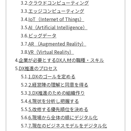
3.2.
クラウドコンピューティング
3.3.
エッジコンピューティング
3.4.
IoT（Internet of Things）
3.5.
AI（Artificial Intelligence）
3.6.
ビッグデータ
3.7.
AR （Augmented Reality）
3.8.
VR（Virtual Reality）
4.
企業が必要とするDX人材の職種・スキル
5.
DX推進のプロセス
5.1.
1.DXのゴールを定める
5.2.
2.経営陣の理解と同意を得る
5.3.
3.DX推進のための組織作り
5.4.
4.現状を分析し把握する
5.5.
5.改修する優先順位を決める
5.6.
6.現場から全体の順にデジタル化
5.7.
7.現在のビジネスモデルをデジタル化