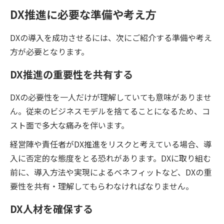
クラウドネイティブな環境とアジャ
DX推進に必要な準備や考え方
イル開発によってCXの向上まででき
ている企業とでは、大きな差が開い
ています。 DXをうまく推進できてい
DXの導入を成功させるには、次にご紹介する準備や考え
る企業は何が違うのでしょうか？
方が必要となります。
今、改めて「DXレポート」に立ち返
ってみることで、自社の課題解決の
DX推進の重要性を共有する
糸口が見つかるかもしれません。
DXの必要性を一人だけが理解していても意味がありませ
ん。従来のビジネスモデルを捨てることになるため、コ
スト面で多大な痛みを伴います。
経営陣や責任者がDX推進をリスクと考えている場合、導
入に否定的な態度をとる恐れがあります。DXに取り組む
前に、導入方法や実現によるベネフィットなど、DXの重
要性を共有・理解してもらわなければなりません。
DX人材を確保する