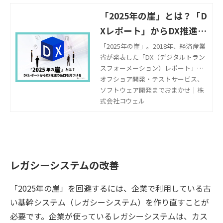
「2025年の崖」とは？「D
Xレポート」からDX推進の
糸口が見えてくる？
「2025年の崖」。2018年、経済産業
省が発表した「DX（デジタルトラン
スフォーメーション）レポート」
は、多くの国内企業に大きな衝撃を
オフショア開発・テストサービス、
もたらしました。 その2025年まであ
ソフトウェア開発までおまかせ｜株
と3年。いまだにブラックボックス化
式会社コウェル
したレガシーシステムのマイグレー
ションも進められていない企業と、
クラウドネイティブな環境とアジャ
イル開発によってCXの向上まででき
ている企業とでは、大きな差が開い
レガシーシステムの改善
ています。 DXをうまく推進できてい
る企業は何が違うのでしょうか？
「2025年の崖」を回避するには、企業で利用している古
今、改めて「DXレポート」に立ち返
ってみることで、自社の課題解決の
い基幹システム（レガシーシステム）を作り直すことが
糸口が見つかるかもしれません。
必要です。企業が使っているレガシーシステムは、カス