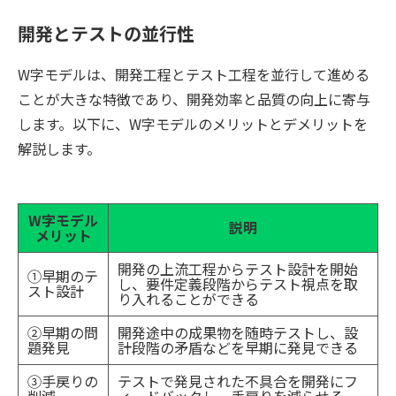
開発とテストの並行性
W字モデルは、開発工程とテスト工程を並行して進める
ことが大きな特徴であり、開発効率と品質の向上に寄与
します。以下に、W字モデルのメリットとデメリットを
解説します。
W字モデル
説明
メリット
開発の上流工程からテスト設計を開始
①早期のテ
し、要件定義段階からテスト視点を取
スト設計
り入れることができる
②早期の問
開発途中の成果物を随時テストし、設
題発見
計段階の矛盾などを早期に発見できる
③手戻りの
テストで発見された不具合を開発にフ
削減
ィードバックし、手戻りを減らせる