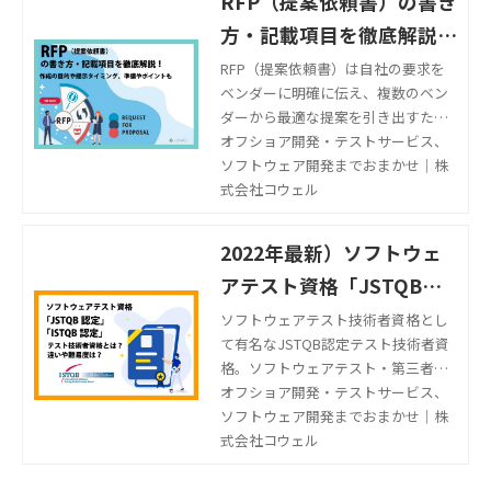
RFP（提案依頼書）の書き
方・記載項目を徹底解説！
作成の目的や提示タイミン
RFP（提案依頼書）は自社の要求を
ベンダーに明確に伝え、複数のベン
グ、準備やポイントも
ダーから最適な提案を引き出すため
に役立ちます。本記事では、RFPの
オフショア開発・テストサービス、
書き方や記載項目を解説します。
ソフトウェア開発までおまかせ｜株
式会社コウェル
2022年最新）ソフトウェ
アテスト資格「JSTQB認
定」「ISTQB認定」テスト
ソフトウェアテスト技術者資格とし
て有名なJSTQB認定テスト技術者資
技術者資格とは？違いや難
格。ソフトウェアテスト・第三者検
易度は？
証で注目されるJSTQB認定テスト技
オフショア開発・テストサービス、
術者資格とは、どのような資格試験
ソフトウェア開発までおまかせ｜株
なのでしょうか？STQB認定テスト技
式会社コウェル
術者資格の基本情報やISTQB認定テ
スト技術者資格との違い、開発現場