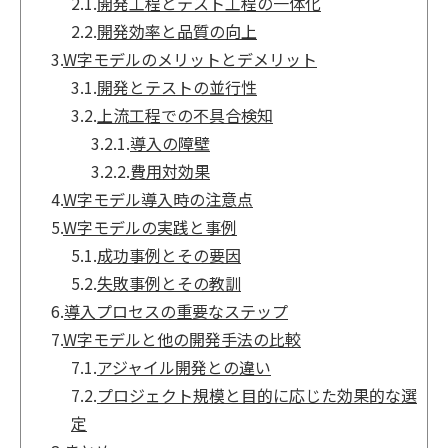
2.1.
開発工程とテスト工程の一体化
2.2.
開発効率と品質の向上
3.
W字モデルのメリットとデメリット
3.1.
開発とテストの並行性
3.2.
上流工程での不具合検知
3.2.1.
導入の障壁
3.2.2.
費用対効果
4.
W字モデル導入時の注意点
5.
W字モデルの実践と事例
5.1.
成功事例とその要因
5.2.
失敗事例とその教訓
6.
導入プロセスの重要なステップ
7.
W字モデルと他の開発手法の比較
7.1.
アジャイル開発との違い
7.2.
プロジェクト規模と目的に応じた効果的な選
定