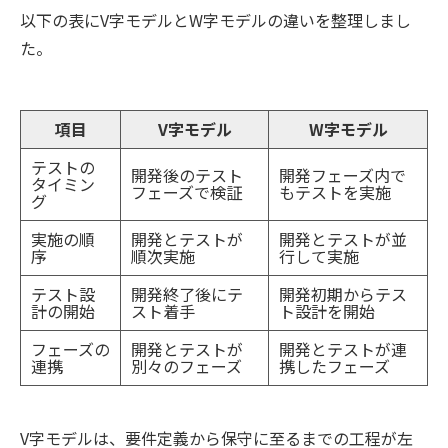
以下の表にV字モデルとW字モデルの違いを整理しまし
た。
項目
V字モデル
W字モデル
テストの
開発後のテスト
開発フェーズ内で
タイミン
フェーズで検証
もテストを実施
グ
実施の順
開発とテストが
開発とテストが並
序
順次実施
行して実施
テスト設
開発終了後にテ
開発初期からテス
計の開始
スト着手
ト設計を開始
フェーズの
開発とテストが
開発とテストが連
連携
別々のフェーズ
携したフェーズ
V字モデルは、要件定義から保守に至るまでの工程が左