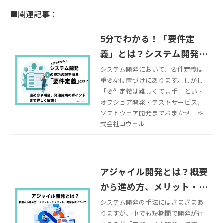
■関連記事：
5分でわかる！「要件定
義」とは？システム開発成
功のための進め方や項目、
システム開発において、要件定義は
重要な位置づけにあります。しかし
発注成功のポイントまで詳
「要件定義は難しくて苦手」という
しく解説！
人もいるはず。そこで当記事では、
オフショア開発・テストサービス、
要件定義の必要性から基本的な流れ
ソフトウェア開発までおまかせ｜株
までを解説します。
式会社コウェル
アジャイル開発とは？概要
から進め方、メリット・デ
メリット、開発手法につい
システム開発の手法にはさまざまあ
りますが、中でも短期間で開発が行
て