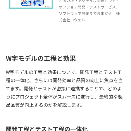
えるのが「アジャイル開発」です。
当記事では、アジャイル開発の基本
オフショア開発・テストサービス、
的な工程や手法を解説します。ま
ソフトウェア開発までおまかせ｜株
た、アジャイル開発を導入して失敗
式会社コウェル
した事例や、成功に必要なポイント
もご紹介します。
W字モデルの工程と効果
W字モデルの工程と効果について、開発工程とテスト工
程の一体化、さらには開発効率と品質の向上に焦点を当
てます。開発とテストが密接に連携することで、どのよ
うにプロジェクト全体がスムーズに進行し、最終的な製
品品質が向上するのかを解説します。
開発工程とテスト工程の一体化