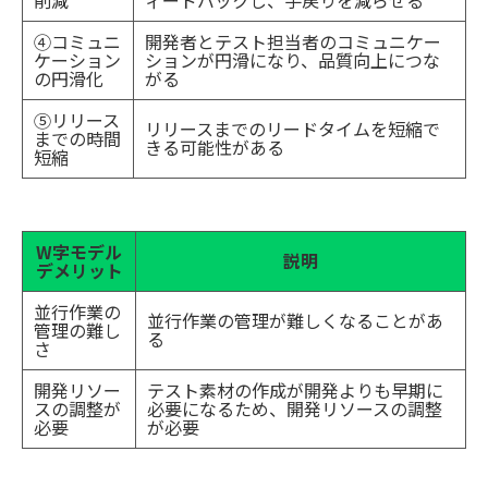
④コミュニ
開発者とテスト担当者のコミュニケー
ケーション
ションが円滑になり、品質向上につな
の円滑化
がる
⑤リリース
リリースまでのリードタイムを短縮で
までの時間
きる可能性がある
短縮
W字モデル
説明
デメリット
並行作業の
並行作業の管理が難しくなることがあ
管理の難し
る
さ
開発リソー
テスト素材の作成が開発よりも早期に
スの調整が
必要になるため、開発リソースの調整
必要
が必要