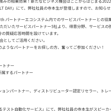
「強みの相乗効果！新たなビジネス機会はここからはじまる202
秋のLT DAY」にて、弊社社員の寺本生が登壇しますので、お知ら
UiPath パートナーエコシステム内でのサービスパートナーと
募いただいたサービスパートナー5社より、得意分野、サービスの強
分の質疑応答時間を設けています。
の機会としてご活用ください。
のようなパートナーをお探しの方、奮ってご参加ください！
パートナー
ニア所属するパートナー
ションパートナー、ディストリビューター認定リセラー、トレ
によるテスト自動化サービス」にて、弊社社員の寺本生がスピー