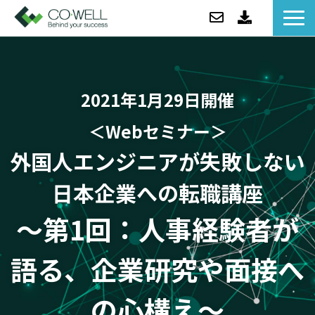
コウェルについて
ソリューション
2021年1月29日開催
セミナー
事例紹介
＜Webセミナー＞
お役立ち情報/BLOG
外国人エンジニアが失敗しない
ニュース
日本企業への転職講座
企業情報
～第1回：人事経験者が
語る、企業研究や面接へ
の心構え～