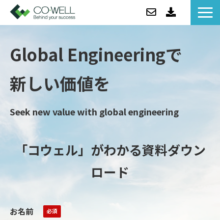
コウェルについて
Global Engineeringで
ソリューション
セミナー
新しい価値を
事例紹介
お役立ち情報/BLOG
Seek new value with global engineering
ニュース
企業情報
「コウェル」がわかる資料ダウン
ロード
お名前