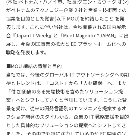
(本社:ベトナム・ハノイ市、社長:グエン・カウ・ク オン)
がベトナムのテクノロジー企業 2 社と営業・技術面での
協業を目的とした覚書(以下 MOU)を締結したこと を発
表します。これに伴い当社は、今秋開催される国内展示
会『Japan IT Week』と『Meet Magento™️ JAPAN』に出
展し、今後のEC事業の拡大と EC プラットホーム化への
戦略を発表します。
■MOU 締結の背景と目的
当社では、今後のグローバル IT アウトソーシングへの期
待とトレンドは、「コスト」から「人材確保」へ、また
「付 加価値のある先端技術を含めたソリューション提
案」へとシフトしていくと予測しています。 こうした背
景を受け、従来の開発言語別のエンジニアを提案するオ
フショア開発のスタイルから、企業の IT 戦略支援を目的
とした具体的なソリューションの提案へとシフトしてき
ました。 その中でも特に注力しているのが EC 関連のソ