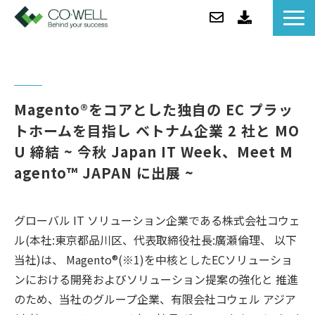
コウェルについて
ソリューション
セミナー
Magento®をコアとした独自の EC プラッ
事例紹介
トホームを目指し ベトナム企業 2 社と MO
U 締結 ~ 今秋 Japan IT Week、Meet M
お役立ち情報/BLOG
agento™️ JAPAN に出展 ~
ニュース
企業情報
グローバル IT ソリューション企業である株式会社コウェ
ル(本社:東京都品川区、代表取締役社長:廣瀬倫理、 以下
当社)は、 Magento®(※1)を中核としたECソリューショ
ンにおける開発およびソリューション提案の強化と 推進
のため、当社のグループ企業、有限会社コウェル アジア