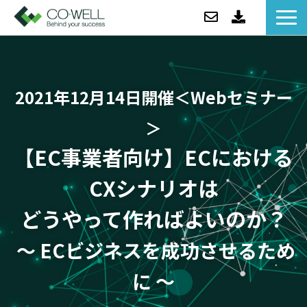
コウェルについて
ソリューション
2021年12月14日開催＜Webセミナー
セミナー
事例紹介
＞
お役立ち情報/BLOG
【EC事業者向け】ECにおける
ニュース
CXシナリオは
企業情報
どうやって作ればよいのか？
～ ECビジネスを成功させるため
に ～