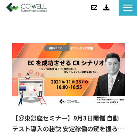
コウェルについて
ソリューション
セミナー
事例紹介
お役立ち情報/BLOG
ニュース
企業情報
【＠東銀座セミナー】9月3日開催 自動
テスト導入の秘訣 安定稼働の鍵を握る最