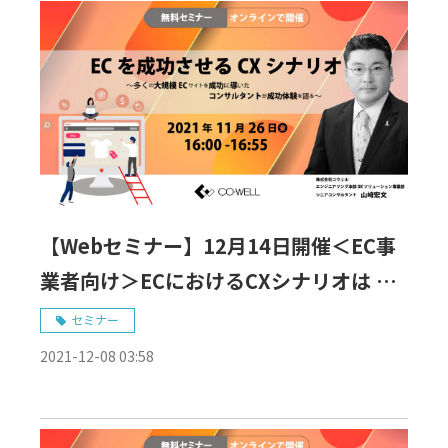
【Webセミナー】12月14日開催＜EC事
業者向け＞ECにおけるCXシナリオは ど
うやって作ればよいのか？ ～ ECビジネ
セミナー
スを成功させるために ～
2021-12-08 03:58