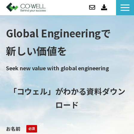
コウェルについて
Global Engineeringで
ソリューション
セミナー
新しい価値を
事例紹介
お役立ち情報/BLOG
Seek new value with global engineering
ニュース
企業情報
「コウェル」がわかる資料ダウン
ロード
お名前