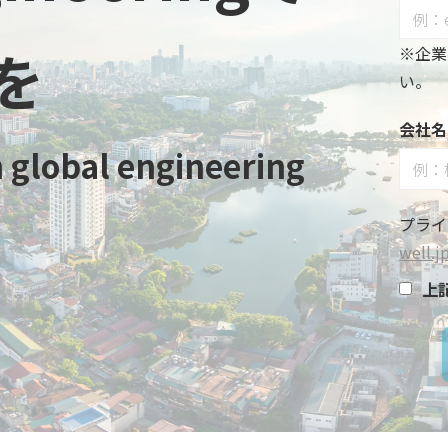
を
※企業
い。
会社名
 global engineering
プライ
well.j
上